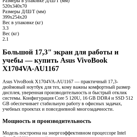
Размеры в упаковке Д/Ш/Т (мм)
520x340x70
Размеры Д/Ш/Т (мм)
399x254x20
Вес в упаковке (кг)
3.3
Вес (кг)
2.1
Большой 17,3" экран для работы и
учебы — купить Asus VivoBook
X1704VA-AU1167
Asus VivoBook X1704VA-AU1167 — практичный 17,3-
дюймовый ноутбук для тех, кому важны комфортный размер
дисплея, уверенная производительность и быстрый отклик
системы. Конфигурация Core 5 120U, 16 GB DDR4 и SSD 512
GB обеспечивает стабильную работу в офисных задачах,
учебных проектах и повседневной многозадачности.
Мощность и производительность
Модель построена на энергоэффективном процессоре Intel