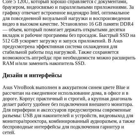
Core 5 120U, который хорошо справляется с документами,
браузером, видеосвязью и параллельными приложениями. За
графику отвечает встроенное видеоядро Intel, оптимальное
для повседневной визуальной нагрузки и воспроизведения
видео в высоком качестве. Установлено 16 GB памяти DDR4
— объем, который помогает держать открытыми десятки
вкладок и рабочие программы без просадок. Быстрый SSD на
512 GB ускоряет загрузку и запуск приложений. В Asus
предусмотрена эффективная система охлаждения для
стабильной работы под нагрузкой. Также сохраняется
возможность апгрейда: при необходимости можно расширить
RAM и/или заменить накопитель SSD.
Дизайн и интерфейсы
Asus VivoBook выполнен в аккуратном синем цвете Blue и
рассчитан на ежедневное использование дома, в офисе и в
дороге. Корпус практичный и строгий, а крупная диагональ
делает работу удобнее без подключения внешнего монитора.
Для периферии и аксессуаров предусмотрены современные
разъемы: USB для накопителей и устройств, видеовыход для
монитора/проектора, комбинированный аудиоразъем, а также
беспроводные интерфейсы для подключения гарнитур и
сетей.